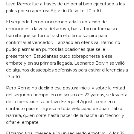
tuvo Remo: fue a través de un penal bien ejecutado a los
palos por su apertura Agustín Grisotto. 10 a 10.
El segundo tiempo incrementaría la dotación de
emociones a la vera del arroyo, hasta tomar forma un
trámite que se tomó hasta el último suspiro para
confirmar el vencedor. Lanzado en ofensiva, Remo no
pudo plasmar en puntos las ocasiones que se le
presentaron. Estudiantes pudo sobreponerse a ese
embate y en su primera llegada, Leonardo Boivin se valió
de algunos desacoples defensivos para estirar diferencias a
17 a 10.
Pero Remo no declinó esa postura inicial y sobre la mitad
del segundo tiempo, en un scrum en 22 yardas, se levanta
de la formación su octavo Ezequiel Agosti, cede en el
contacto para el ingreso a toda velocidad de Juan Pablo
Barrera, quien corre hasta hacer de la hache un “techo” y
cifrar el empate.
El tramo final merece aún un recuerdo emotivo. A los 35’,