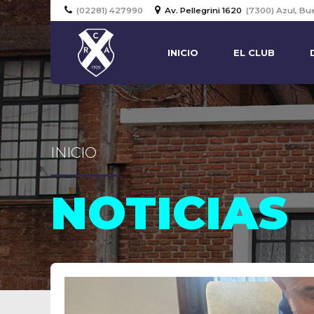
(02281) 427990
Av. Pellegrini 1620
(7300) Azul, Bu
INICIO
EL CLUB
INICIO
NOTICIAS