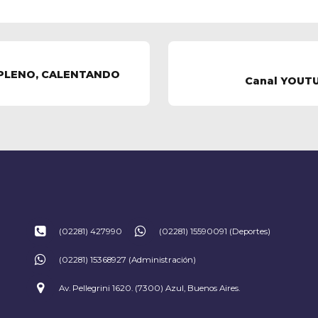
 PLENO, CALENTANDO
Canal YOUTU
(02281) 427990
(02281) 15590091 (Deportes)
(02281) 15368927 (Administración)
Av. Pellegrini 1620. (7300) Azul, Buenos Aires.