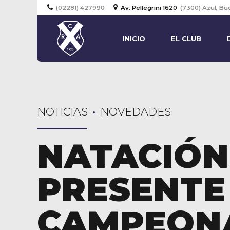
(02281) 427990
Av. Pellegrini 1620
(7300) Azul, Bu
INICIO
EL CLUB
NOTICIAS
NOVEDADES
NATACIÓN
PRESENTE
CAMPEON